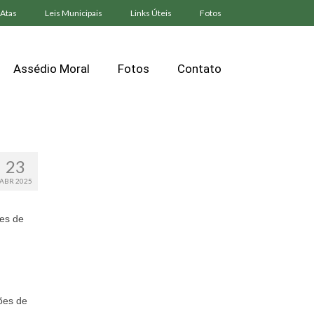
Atas
Leis Municipais
Links Úteis
Fotos
Assédio Moral
Fotos
Contato
23
ABR 2025
ões de
ões de