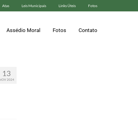
Atas
Leis Municipais
Links Úteis
Fotos
Assédio Moral
Fotos
Contato
13
NOV 2024