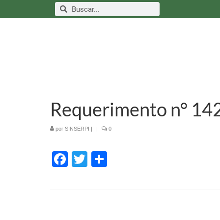
Requerimento n° 14
por
SINSERPI
|
|
0
Facebook
Twitter
Share