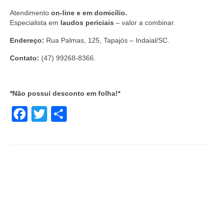
Atendimento
on-line e em domicílio.
Especialista em
laudos periciais
– valor a combinar.
Endereço:
Rua Palmas, 125, Tapajós – Indaial/SC.
Contato:
(47) 99268-8366.
*Não possui desconto em folha!*
Facebook
Twitter
Share