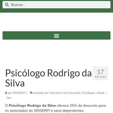
Psicólogo Rodrigo da
17
JUN 2024
Silva
por
SINSERPI
|
postado em:
Parceiros com Desconto
,
Psicólogos
,
Saúde
|
0
O
Psicólogo Rodrigo da Silva
oferece 25% de desconto para
os associados do SINSERPI e seus dependentes.