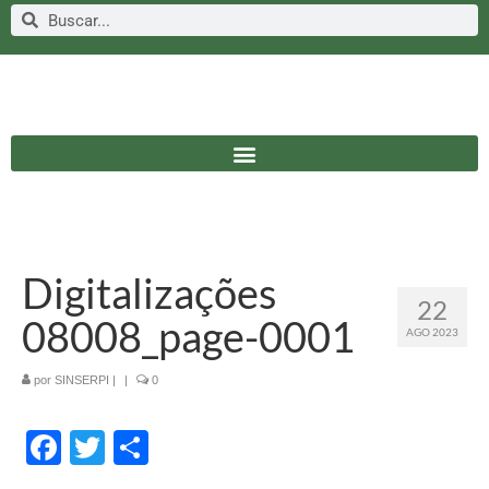
Digitalizações
22
08008_page-0001
AGO 2023
por
SINSERPI
|
|
0
Facebook
Twitter
Share