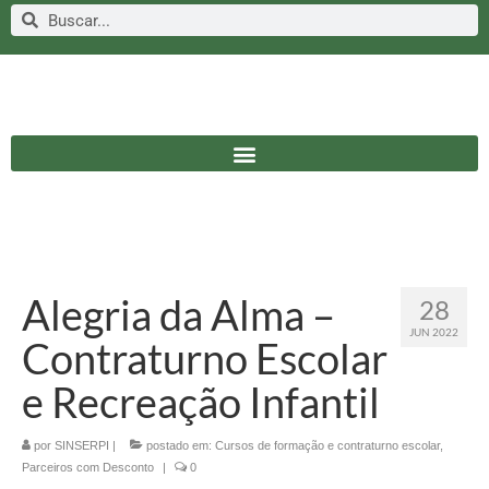
Alegria da Alma –
28
JUN 2022
Contraturno Escolar
e Recreação Infantil
por
SINSERPI
|
postado em:
Cursos de formação e contraturno escolar
,
Parceiros com Desconto
|
0