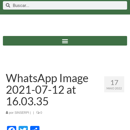
WhatsApp Image
17
2021-07-12 at
MAIO 2022
16.03.35
por
SINSERPI
|
|
0