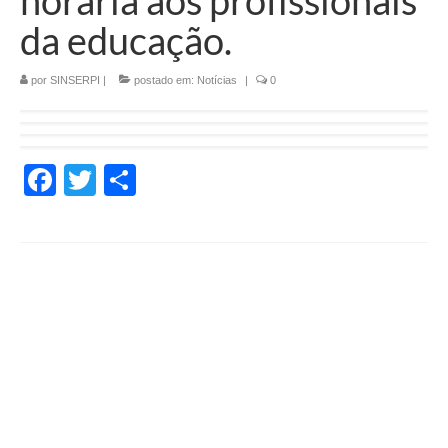
horária aos profissionais
da educação.
por
SINSERPI
|
postado em:
Notícias
|
0
Facebook
Twitter
Share