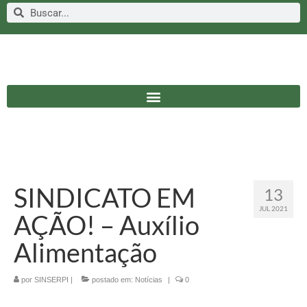
SINDICATO EM
13
JUL 2021
AÇÃO! – Auxílio
Alimentação
por
SINSERPI
|
postado em:
Notícias
|
0