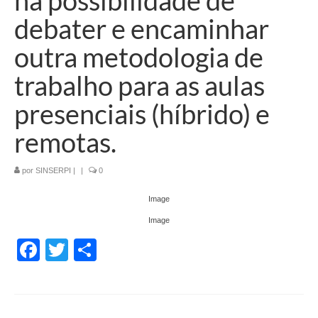
na possibilidade de
debater e encaminhar
outra metodologia de
trabalho para as aulas
presenciais (híbrido) e
remotas.
por
SINSERPI
|
|
0
Image
Image
Facebook
Twitter
Share