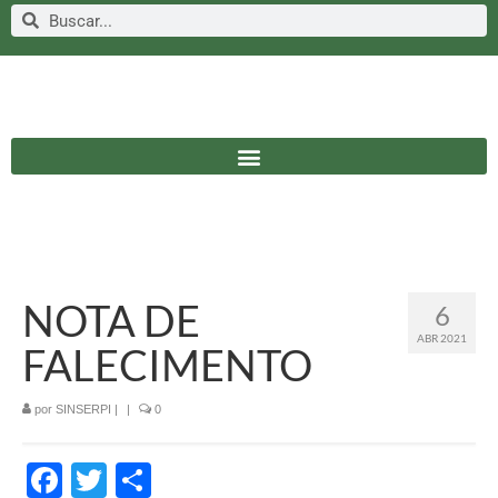
NOTA DE
6
ABR 2021
FALECIMENTO
por
SINSERPI
|
|
0
Facebook
Twitter
Share