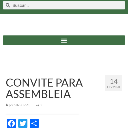
CONVITE PARA
14
FEV 2020
ASSEMBLEIA
por
SINSERPI
|
|
0
Facebook
Twitter
Share